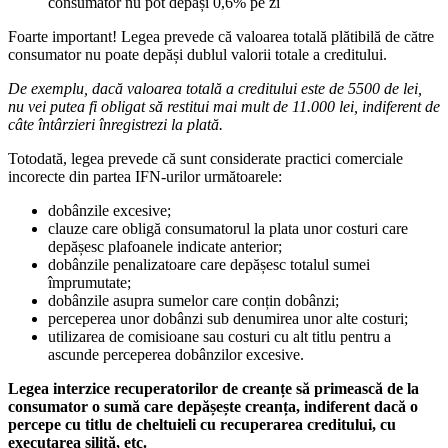
consumator nu pot depăși 0,6% pe zi
Foarte important! Legea prevede că valoarea totală plătibilă de către
consumator nu poate depăși dublul valorii totale a creditului.
De exemplu, dacă valoarea totală a creditului este de 5500 de lei,
nu vei putea fi obligat să restitui mai mult de 11.000 lei, indiferent de
câte întârzieri înregistrezi la plată.
Totodată, legea prevede că sunt considerate practici comerciale
incorecte din partea IFN-urilor următoarele:
dobânzile excesive;
clauze care obligă consumatorul la plata unor costuri care
depășesc plafoanele indicate anterior;
dobânzile penalizatoare care depășesc totalul sumei
împrumutate;
dobânzile asupra sumelor care conțin dobânzi;
perceperea unor dobânzi sub denumirea unor alte costuri;
utilizarea de comisioane sau costuri cu alt titlu pentru a
ascunde perceperea dobânzilor excesive.
Legea interzice recuperatorilor de creanțe să primească de la
consumator o sumă care depășește creanța, indiferent dacă o
percepe cu titlu de cheltuieli cu recuperarea creditului, cu
executarea silită, etc.