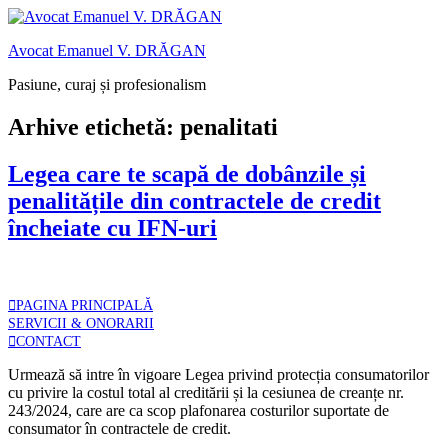
Sari
Oferim consultanță juridică online în
Detalii
la
limba română și în limba engleză
Avocat Emanuel V. DRĂGAN
conținut
Pasiune, curaj și profesionalism
Arhive etichetă:
penalitati
Legea care te scapă de dobânzile și
penalitățile din contractele de credit
încheiate cu IFN-uri
PAGINA PRINCIPALĂ
SERVICII & ONORARII
CONTACT
Urmează să intre în vigoare Legea privind protecția consumatorilor
cu privire la costul total al creditării și la cesiunea de creanțe nr.
243/2024, care are ca scop plafonarea costurilor suportate de
consumator în contractele de credit.