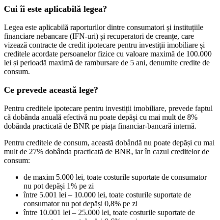
Cui îi este aplicabilă legea?
Legea este aplicabilă raporturilor dintre consumatori și instituțiile
financiare nebancare (IFN-uri) și recuperatori de creanțe, care
vizează contracte de credit ipotecare pentru investiții imobiliare și
creditele acordate persoanelor fizice cu valoare maximă de 100.000
lei și perioadă maximă de rambursare de 5 ani, denumite credite de
consum.
Ce prevede această lege?
Pentru creditele ipotecare pentru investiții imobiliare, prevede faptul
că dobânda anuală efectivă nu poate depăși cu mai mult de 8%
dobânda practicată de BNR pe piața financiar-bancară internă.
Pentru creditele de consum, această dobândă nu poate depăși cu mai
mult de 27% dobânda practicată de BNR, iar în cazul creditelor de
consum:
de maxim 5.000 lei, toate costurile suportate de consumator
nu pot depăși 1% pe zi
între 5.001 lei – 10.000 lei, toate costurile suportate de
consumator nu pot depăși 0,8% pe zi
între 10.001 lei – 25.000 lei, toate costurile suportate de