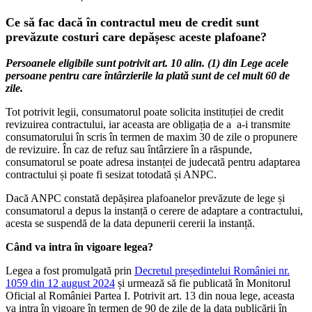
Ce să fac dacă în contractul meu de credit sunt
prevăzute costuri care depășesc aceste plafoane?
Persoanele eligibile sunt potrivit art. 10 alin. (1) din Lege acele
persoane pentru care întârzierile la plată sunt de cel mult 60 de
zile.
Tot potrivit legii, consumatorul poate solicita instituției de credit
revizuirea contractului, iar aceasta are obligația de a
a-i transmite
consumatorului în scris în termen de maxim 30 de zile o propunere
de revizuire. În caz de refuz sau întârziere în a răspunde,
consumatorul se poate adresa instanței de judecată pentru adaptarea
contractului și poate fi sesizat totodată și ANPC.
Dacă ANPC constată depășirea plafoanelor prevăzute de lege și
consumatorul a depus la instanță o cerere de adaptare a contractului,
acesta se suspendă de la data depunerii cererii la instanță.
Când va intra în vigoare legea?
Legea a fost promulgată prin
Decretul președintelui României nr.
1059 din 12 august 2024
și urmează să fie publicată în Monitorul
Oficial al României Partea I. Potrivit art. 13 din noua lege, aceasta
va intra în vigoare în termen de 90 de zile de la data publicării în