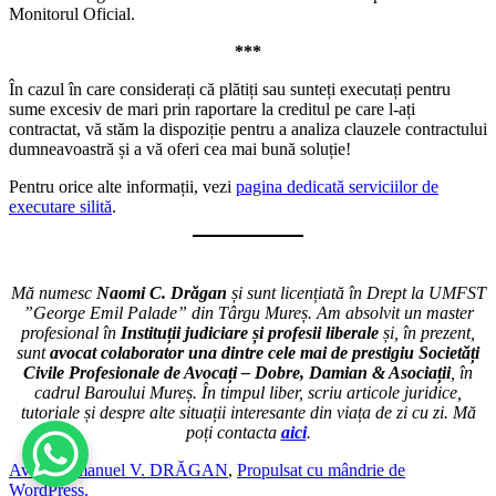
Monitorul Oficial.
***
În cazul în care considerați că plătiți sau sunteți executați pentru
sume excesiv de mari prin raportare la creditul pe care l-ați
contractat, vă stăm la dispoziție pentru a analiza clauzele contractului
dumneavoastră și a vă oferi cea mai bună soluție!
Pentru orice alte informații, vezi
pagina dedicată serviciilor de
executare silită
.
Mă numesc
Naomi C. Drăgan
și sunt licențiată în Drept la UMFST
”George Emil Palade” din Târgu Mureș. Am absolvit un master
profesional în
Instituții judiciare și profesii liberale
și, în prezent,
sunt
avocat colaborator una dintre cele mai de prestigiu Societăți
Civile Profesionale de Avocați – Dobre, Damian & Asociații
, în
cadrul Baroului Mureș. În timpul liber, scriu articole juridice,
tutoriale
și despre alte situații interesante din viața de zi cu zi. Mă
poți contacta
aici
.
Avocat Emanuel V. DRĂGAN
,
Propulsat cu mândrie de
WordPress.