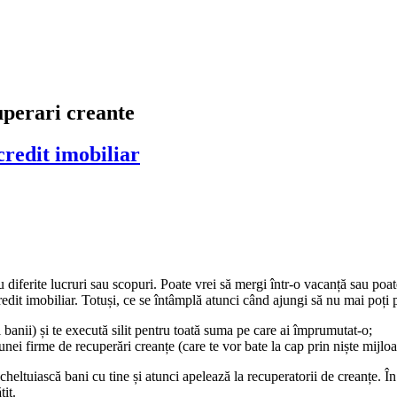
ltanță juridică online în limba română și în limba engleză
uperari creante
 credit imobiliar
iferite lucruri sau scopuri. Poate vrei să mergi într-o vacanță sau poate
 credit imobiliar. Totuși, ce se întâmplă atunci când ajungi să nu mai poți 
i banii) și te execută silit pentru toată suma pe care ai împrumutat-o;
 unei firme de recuperări creanțe (care te vor bate la cap prin niște mijl
heltuiască bani cu tine și atunci apelează la recuperatorii de creanțe. În 
tit.