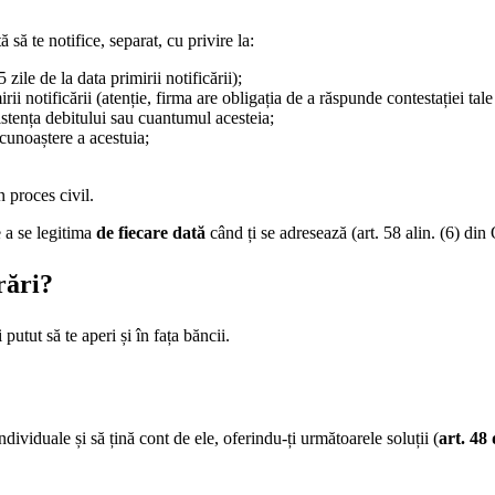
să te notifice, separat, cu privire la:
zile de la data primirii notificării);
rii notificării (atenție, firma are obligația de a răspunde contestației ta
istența debitului sau cuantumul acesteia;
ecunoaștere a acestuia;
n proces civil.
e a se legitima
de fiecare dată
când ți se adresează (art. 58 alin. (6) di
rări?
putut să te aperi și în fața băncii.
dividuale și să țină cont de ele, oferindu-ți următoarele soluții (
art. 48