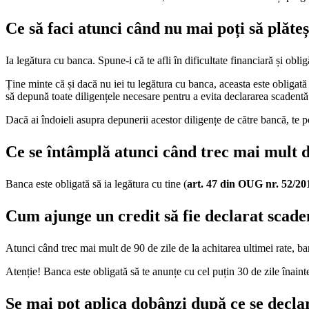
Ce să faci atunci când nu mai poți să plăteș
Ia legătura cu banca. Spune-i că te afli în dificultate financiară și oblig
Ține minte că și dacă nu iei tu legătura cu banca, aceasta este obligată s
să depună toate diligențele necesare pentru a evita declararea scadentă 
Dacă ai îndoieli asupra depunerii acestor diligențe de către bancă, te po
Ce se întâmplă atunci când trec mai mult de
Banca este obligată să ia legătura cu tine (
art. 47
din OUG nr. 52/20
Cum ajunge un credit să fie declarat scade
Atunci când trec mai mult de 90 de zile de la achitarea ultimei rate, ba
Atenție! Banca este obligată să te anunțe cu cel puțin 30 de zile înainte
Se mai pot aplica dobânzi după ce se decla