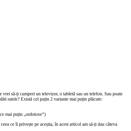
Detalii
 vrei să-ți cumperi un televizor, o tabletă sau un telefon. Sau poate
plăti ratele? Există cel puțin 2 variante mai puțin plăcute:
oace mai puțin „ordotoxe”)
ceea ce îi privește pe aceștia, în acest articol am să-ți dau câteva