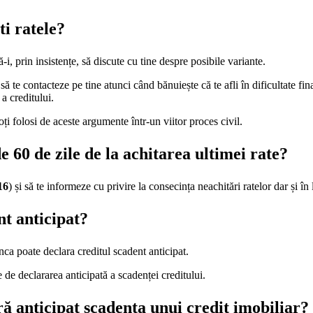
ti ratele?
ă-i, prin insistențe, să discute cu tine despre posibile variante.
ă te contacteze pe tine atunci când bănuiește că te afli în dificultate fin
a creditului.
ți folosi de aceste argumente într-un viitor proces civil.
 60 de zile de la achitarea ultimei rate?
16
) și să te informeze cu privire la consecința neachitări ratelor dar și în 
nt anticipat?
nca poate declara creditul scadent anticipat.
 de declararea anticipată a scadenței creditului.
ră anticipat scadența unui credit imobiliar?