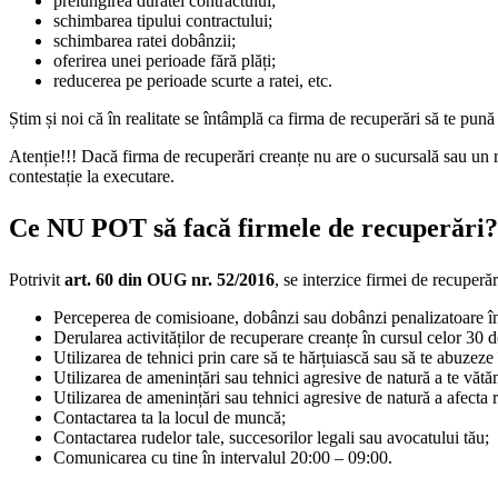
prelungirea duratei contractului;
schimbarea tipului contractului;
schimbarea ratei dobânzii;
oferirea unei perioade fără plăți;
reducerea pe perioade scurte a ratei, etc.
Știm și noi că în realitate se întâmplă ca firma de recuperări să te pună 
Atenție!!! Dacă firma de recuperări creanțe nu are o sucursală sau un re
contestație la executare.
Ce NU POT să facă firmele de recuperări?
Potrivit
art. 60
din OUG nr. 52/2016
, se interzice firmei de recuperăr
Perceperea de comisioane, dobânzi sau dobânzi penalizatoare în c
Derularea activităților de recuperare creanțe în cursul celor 30 de
Utilizarea de tehnici prin care să te hărțuiască sau să te abuzeze
Utilizarea de amenințări sau tehnici agresive de natură a te vătăma
Utilizarea de amenințări sau tehnici agresive de natură a afecta r
Contactarea ta la locul de muncă;
Contactarea rudelor tale, succesorilor legali sau avocatului tău;
Comunicarea cu tine în intervalul 20:00 – 09:00.