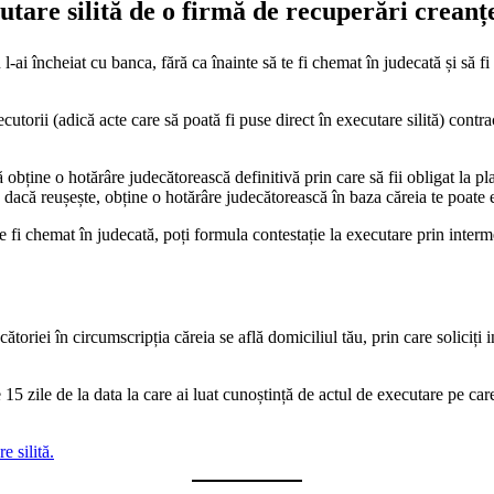
utare silită de o firmă de recuperări creanț
l-ai încheiat cu banca, fără ca înainte să te fi chemat în judecată și să fi
utorii (adică acte care să poată fi puse direct în executare silită) contrac
obține o hotărâre judecătorească definitivă prin care să fii obligat la pla
 dacă reușește, obține o hotărâre judecătorească în baza căreia te poate e
te fi chemat în judecată, poți formula contestație la executare prin inter
oriei în circumscripția căreia se află domiciliul tău, prin care soliciți 
5 zile de la data la care ai luat cunoștință de actul de executare pe care 
e silită.