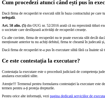
Cum procedezi atunci când ești pus în exec
Dacă firma de recuperări te execută silit în baza contractului pe care tu 
nelegală
.
Art. 58 alin. (5)
din OUG nr. 52/2016 arată că nu reprezintă titluri exec
o societate care desfășoară activități de recuperări creanțe.
Cu alte cuvinte, firma de recuperări nu te poate executa silit decât dacă 
menționate anterior tu nu achiți debitul, firma te cheamă în judecată și,
Dacă firma de recuperări te-a pus în executare silită fără ca înainte să 
Ce este contestația la executare?
Contestația la executare este o procedură judiciară de competența judecăt
anularea executării silite.
Atenție!!! Termenul pentru formularea contestației la executare este de 1
termen pentru a-ți proteja drepturile.
Pentru orice alte informații, vezi
pagina dedicată serviciilor de executar