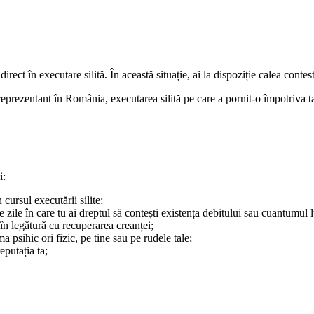
direct în executare silită. În această situație, ai la dispoziție calea cont
prezentant în România, executarea silită pe care a pornit-o împotriva ta e
i:
ursul executării silite;
 zile în care tu ai dreptul să contești existența debitului sau cuantumul l
 în legătură cu recuperarea creanței;
 psihic ori fizic, pe tine sau pe rudele tale;
eputația ta;