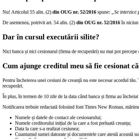
Nu! Articolul 55 alin. (2)
din OUG nr. 52/2016
spune:
„Se interzice
De asemenea, potrivit art. 54 alin. (2)
din OUG nr. 52/2016
în niciun
Dar în cursul executării silite?
Nici banca și nici cesionarul (firma de recuperări) nu mai pot percepe do
Cum ajunge creditul meu să fie cesionat că
Pentru încheierea unei cesiuni de creanță nu este necesar acordul tău. T
recuperări.
În plus, în termen de 10 zile de la data când banca și firma au încheia
Notificarea trebuie redactată folosind font Times New Roman, mărime
Numele și datele de contact ale cesionarului;
Numele creditorului inițial de la care a fost preluată creanța;
Data la care s-a realizat cesiunea;
Cuantumul sumei datorate și documentele care atestă această s