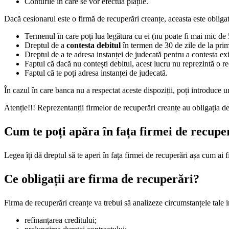
Conturile în care se vor efectua plățile.
Dacă cesionarul este o firmă de recuperări creanțe, aceasta este obligată 
Termenul în care poți lua legătura cu ei (nu poate fi mai mic de 5 
Dreptul de a
contesta debitul
în termen de 30 de zile de la primi
Dreptul de a te adresa instanței de judecată pentru a contesta ex
Faptul că dacă nu contești debitul, acest lucru nu reprezintă o r
Faptul că te poți adresa instanței de judecată.
În cazul în care banca nu a respectat aceste dispoziții, poți introduce u
Atenție!!! Reprezentanții firmelor de recuperări creanțe au obligația d
Cum te poți apăra în fața firmei de recupe
Legea îți dă dreptul să te aperi în fața firmei de recuperări așa cum ai fi 
Ce obligații are firma de recuperări?
Firma de recuperări creanțe va trebui să analizeze circumstanțele tale in
refinanțarea creditului;