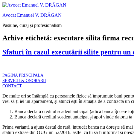
Sari
Oferim consu
la
Avocat Emanuel V. DRĂGAN
conținut
Pasiune, curaj și profesionalism
Arhive etichetă:
executare silita firma rec
Sfaturi în cazul executării silite pentru un
PAGINA PRINCIPALĂ
SERVICII & ONORARII
CONTACT
De multe ori se întâmplă ca persoanele fizice să împrumute bani pentru d
vrei să-ți iei un apartament, și atunci ești în situația de a contracta un
Banca declară creditul scadent anticipat (adică banca îți cere toț
Banca declară creditul scadent anticipat și apoi vinde datoria ta
Prima variantă a ajuns destul de rară, întrucât banca nu dorește să mai c
sfaturi extrase din OUG nr. 52/2016, astfel ca tu să fi informat și pregă