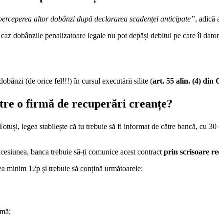
 perceperea altor dobânzi după declararea scadenței anticipate”
, adică
 caz dobânzile penalizatoare legale nu pot depăși debitul pe care îl dator
bânzi (de orice fel!!!) în cursul executării silite (
art. 55 alin. (4)
din 
tre o firmă de recuperări creanțe?
otuși, legea stabilește că tu trebuie să fi informat de către bancă, cu 30 
t cesiunea, banca trebuie să-ți comunice acest contract
prin scrisoare r
a minim 12p și trebuie să conțină următoarele:
umă;