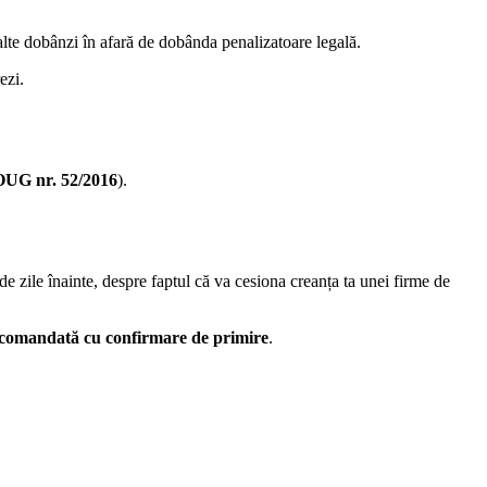
 alte dobânzi în afară de dobânda penalizatoare legală.
ezi.
OUG nr. 52/2016
).
de zile înainte, despre faptul că va cesiona creanța ta unei firme de
ecomandată cu confirmare de primire
.