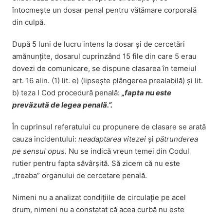
întocmește un dosar penal pentru vătămare corporală
din culpă.
După 5 luni de lucru intens la dosar și de cercetări
amănunțite, dosarul cuprinzând 15 file din care 5 erau
dovezi de comunicare, se dispune clasarea în temeiul
art. 16 alin. (1) lit. e) (lipsește plângerea prealabilă) și lit.
b) teza I Cod procedură penală:
„fapta nu este
prevăzută de legea penală.”.
În cuprinsul referatului cu propunere de clasare se arată
cauza incidentului:
neadaptarea vitezei
și
pătrunderea
pe sensul opus
. Nu se indică vreun temei din Codul
rutier pentru fapta săvârșită. Să zicem că nu este
„treaba” organului de cercetare penală.
Nimeni nu a analizat condițiile de circulație pe acel
drum, nimeni nu a constatat că acea curbă nu este