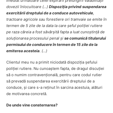
imediat următoare celei expirării prelungirii valabilității
dovezii înlocuitoare
(…)
Dispoziția privind suspendarea
exercitării dreptului de a conduce autovehicule
,
tractoare agricole sau forestiere ori tramvaie se emite în
termen de 5 zile de la data la care șeful poliției rutiere
pe raza căreia a fost săvârșită fapta a luat cunoștință de
soluționarea procesului penal și
se comunică titularului
permisului de conducere în termen de 15 zile de la
emiterea acesteia
.
(…)
Clientul meu nu a primit niciodată dispoziția șefului
poliției rutiere. Nu cunoaștem fapta, de dragul discuției
să o numim contravențională, pentru care codul rutier
să prevadă suspendarea exercitării dreptului de a
conduce, și care s-a reținut în sarcina acestuia, alături
de motivarea concretă.
De unde vine consternarea?