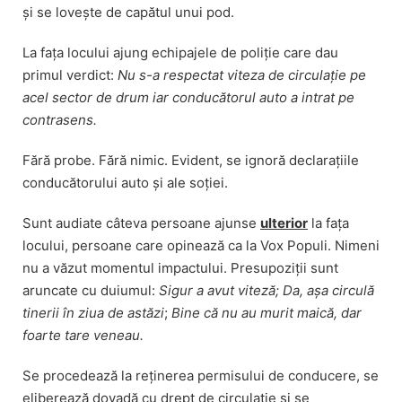
și se lovește de capătul unui pod.
La fața locului ajung echipajele de poliție care dau
primul verdict:
Nu s-a respectat viteza de circulație pe
acel sector de drum iar conducătorul auto a intrat pe
contrasens.
Fără probe. Fără nimic. Evident, se ignoră declarațiile
conducătorului auto și ale soției.
Sunt audiate câteva persoane ajunse
ulterior
la fața
locului, persoane care opinează ca la Vox Populi. Nimeni
nu a văzut momentul impactului. Presupoziții sunt
aruncate cu duiumul:
Sigur a avut viteză
;
Da, așa circulă
tinerii în ziua de astăzi
;
Bine că nu au murit maică, dar
foarte tare veneau.
Se procedează la reținerea permisului de conducere, se
eliberează dovadă cu drept de circulație și se