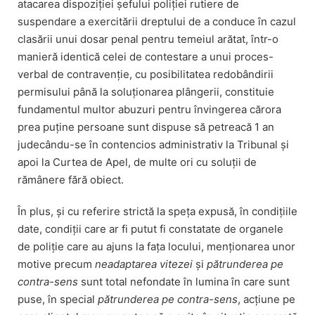
atacarea dispoziției șefului poliției rutiere de
suspendare a exercitării dreptului de a conduce în cazul
clasării unui dosar penal pentru temeiul arătat, într-o
manieră identică celei de contestare a unui proces-
verbal de contravenție, cu posibilitatea redobândirii
permisului până la soluționarea plângerii, constituie
fundamentul multor abuzuri pentru învingerea cărora
prea puține persoane sunt dispuse să petreacă 1 an
judecându-se în contencios administrativ la Tribunal și
apoi la Curtea de Apel, de multe ori cu soluții de
rămânere fără obiect.
În plus, și cu referire strictă la speța expusă, în condițiile
date, condiții care ar fi putut fi constatate de organele
de poliție care au ajuns la fața locului, menționarea unor
motive precum
neadaptarea vitezei
și
pătrunderea pe
contra-sens
sunt total nefondate în lumina în care sunt
puse, în special
pătrunderea pe contra-sens
, acțiune pe