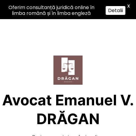
X
Oferim consultanță juridică online în
Detalii
limba română și în limba engleză
Sari
la
conținut
Avocat Emanuel V.
DRĂGAN