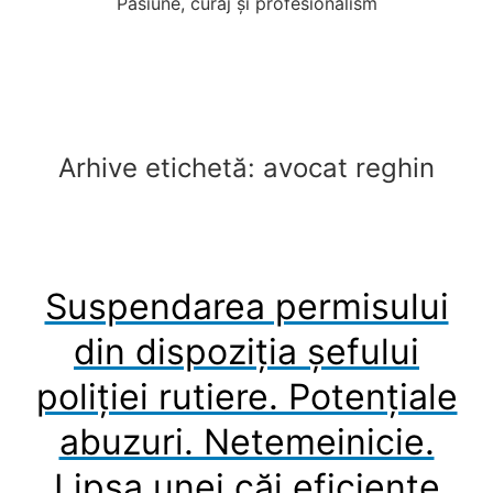
Pasiune, curaj și profesionalism
Arhive etichetă:
avocat reghin
Suspendarea permisului
din dispoziția șefului
poliției rutiere. Potențiale
abuzuri. Netemeinicie.
Lipsa unei căi eficiente