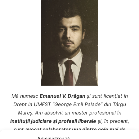
Mă numesc
Emanuel V. Drăgan
și sunt licențiat în
Drept la UMFST ”George Emil Palade” din Târgu
Mureș. Am absolvit un master profesional în
Instituții judiciare și profesii liberale
și, în prezent,
sunt
avocat colaborator una dintre cele mai de
prestigiu Societăți Civile Profesionale de Avocați –
Administrează