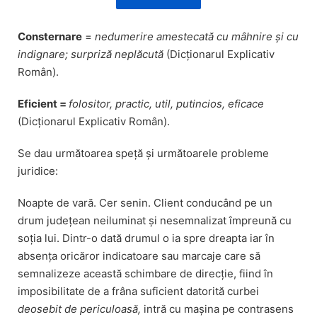
Consternare
=
nedumerire amestecată cu mâhnire și cu
indignare; surpriză neplăcută
(Dicționarul Explicativ
Român).
Eficient =
folositor, practic, util, putincios, eficace
(Dicționarul Explicativ Român).
Se dau următoarea speță și următoarele probleme
juridice:
Noapte de vară. Cer senin. Client conducând pe un
drum județean neiluminat și nesemnalizat împreună cu
soția lui. Dintr-o dată drumul o ia spre dreapta iar în
absența oricăror indicatoare sau marcaje care să
semnalizeze această schimbare de direcție, fiind în
imposibilitate de a frâna suficient datorită curbei
deosebit de periculoasă,
intră cu mașina pe contrasens