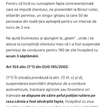
Pentru că încă nu cunoaștem fapta contravențională
care se impută clientului, ne prezentăm la Biroul rutier,
eliberări permise, un singur ghișeu la care 50 de
persoane din toată țara așteaptă pentru un interval de
lucru de 2 ore.
Ne ajută Dumnezeu și ajungem la „geam” , unde i se
aduce la cunoștință clientului meu că i-a fost suspendat
permisul de conducere pentru 180 de zile începând cu
acum 3 săptămâni
.
Art 103 alin. (1^1) din OUG 195/2002:
(1^1)
În situația prevăzută la
alin. (1) lit. c)
și
d)
,
suspendarea exercitării dreptului de a conduce
autovehicule, tractoare agricole sau forestiere ori
tramvaie
se dispune de către șeful poliției rutiere pe
raza căreia a fost săvârșită fapta
, începând cu ziua