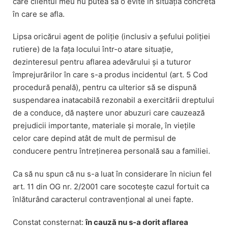
care clientul meu nu putea să o evite în situația concretă
în care se afla.
Lipsa oricărui agent de poliție (inclusiv a șefului poliției
rutiere) de la fața locului într-o atare situație,
dezinteresul pentru aflarea adevărului și a tuturor
împrejurărilor în care s-a produs incidentul (art. 5 Cod
procedură penală), pentru ca ulterior să se dispună
suspendarea inatacabilă rezonabil a exercitării dreptului
de a conduce, dă naștere unor abuzuri care cauzează
prejudicii importante, materiale și morale, în viețile
celor care depind atât de mult de permisul de
conducere pentru întreținerea personală sau a familiei.
Ca să nu spun că nu s-a luat în considerare în niciun fel
art. 11 din OG nr. 2/2001 care socotește cazul fortuit ca
înlăturând caracterul contravențional al unei fapte.
Constat consternat:
în cauză nu s-a dorit aflarea