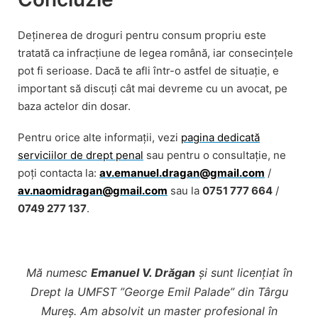
Deținerea de droguri pentru consum propriu este
tratată ca infracțiune de legea română, iar consecințele
pot fi serioase. Dacă te afli într-o astfel de situație, e
important să discuți cât mai devreme cu un avocat, pe
baza actelor din dosar.
Pentru orice alte informații, vezi
pagina dedicată
serviciilor de drept penal
sau pentru o consultație, ne
poți contacta la:
av.emanuel.dragan@gmail.com
/
av.naomidragan@gmail.com
sau la
0751 777 664
/
0749 277 137
.
Mă numesc
Emanuel V. Drăgan
și sunt licențiat în
Drept la UMFST ”George Emil Palade” din Târgu
Mureș. Am absolvit un master profesional în