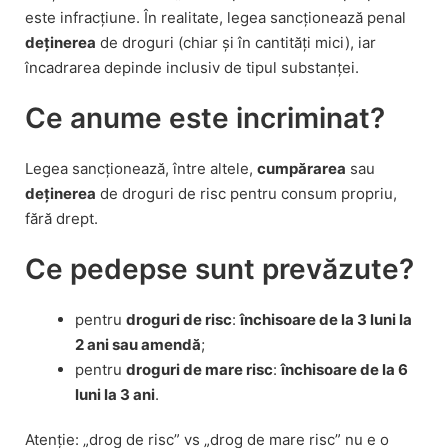
este infracțiune. În realitate, legea sancționează penal
deținerea
de droguri (chiar și în cantități mici), iar
încadrarea depinde inclusiv de tipul substanței.
Ce anume este incriminat?
Legea sancționează, între altele,
cumpărarea
sau
deținerea
de droguri de risc pentru consum propriu,
fără drept.
Ce pedepse sunt prevăzute?
pentru
droguri de risc
:
închisoare de la 3 luni la
2 ani sau amendă
;
pentru
droguri de mare risc
:
închisoare de la 6
luni la 3 ani
.
Atenție: „drog de risc” vs „drog de mare risc” nu e o