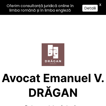
X
Oferim consultanță juridică online în
Detalii
limba română și în limba engleză
Sari
la
conținut
Avocat Emanuel V.
DRĂGAN