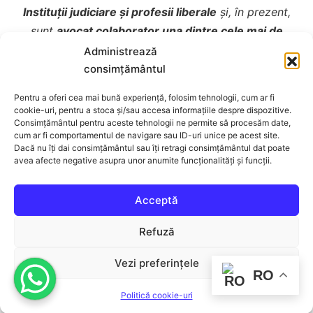
Instituții judiciare și profesii liberale
și, în prezent,
sunt
avocat colaborator una dintre cele mai de
prestigiu Societăți Civile Profesionale de Avocați –
Administrează
Dobre, Damian & Asociații
, în cadrul Baroului Mureș.
consimțământul
În timpul liber, scriu articole juridice, tutoriale
și
Pentru a oferi cea mai bună experiență, folosim tehnologii, cum ar fi
despre alte situații interesante din viața de zi cu zi.
cookie-uri, pentru a stoca și/sau accesa informațiile despre dispozitive.
Consimțământul pentru aceste tehnologii ne permite să procesăm date,
Mă găsești și pe
Linkedin
sau mă poți contacta
aici
.
cum ar fi comportamentul de navigare sau ID-uri unice pe acest site.
Dacă nu îți dai consimțământul sau îți retragi consimțământul dat poate
avea afecte negative asupra unor anumite funcționalități și funcții.
Acceptă
Refuză
Vezi preferințele
Avocat Emanuel V. DRĂGAN
,
Propulsat cu mândrie
RO
de WordPress.
Politică cookie-uri