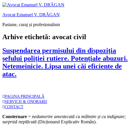
Sari
Oferim consultanță juridică online în
Detalii
la
limba română și în limba engleză
Avocat Emanuel V. DRĂGAN
conținut
Pasiune, curaj și profesionalism
Arhive etichetă:
avocat civil
Suspendarea permisului din dispoziția
șefului poliției rutiere. Potențiale abuzuri.
Netemeinicie. Lipsa unei căi eficiente de
atac.
PAGINA PRINCIPALĂ
SERVICII & ONORARII
CONTACT
Consternare
=
nedumerire amestecată cu mâhnire și cu indignare;
surpriză neplăcută
(Dicționarul Explicativ Român).