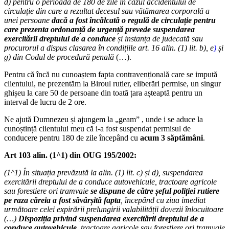
d) pentru o perioadă de 180 de zile în cazul accidentului de
circulație din care a rezultat decesul sau vătămarea corporală a
unei persoane
dacă a fost încălcată o regulă de circulație pentru
care prezenta ordonanță de urgență prevede suspendarea
exercitării dreptului de a conduce
și instanța de judecată sau
procurorul a dispus clasarea în condițiile art. 16 alin. (1) lit. b), e
)
și
g) din Codul de procedură penală
(…).
Pentru că încă nu cunoaștem fapta contravențională care se impută
clientului, ne prezentăm la Biroul rutier, eliberări permise, un singur
ghișeu la care 50 de persoane din toată țara așteaptă pentru un
interval de lucru de 2 ore.
Ne ajută Dumnezeu și ajungem la „geam” , unde i se aduce la
cunoștință clientului meu că i-a fost suspendat permisul de
conducere pentru 180 de zile începând cu
acum 3 săptămâni
.
Art 103 alin. (1^1) din OUG 195/2002:
(1^1)
În situația prevăzută la
alin. (1) lit. c)
și
d)
, suspendarea
exercitării dreptului de a conduce autovehicule, tractoare agricole
sau forestiere ori tramvaie
se dispune de către șeful poliției rutiere
pe raza căreia a fost săvârșită fapta
, începând cu ziua imediat
următoare celei expirării prelungirii valabilității dovezii înlocuitoare
(…)
Dispoziția privind suspendarea exercitării dreptului de a
conduce autovehicule
, tractoare agricole sau forestiere ori tramvaie