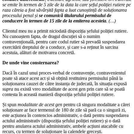
se emite în termen de 5 zile de la data la care șeful poliției rutiere pe
raza căreia a fost săvârșită fapta a luat cunoștință de soluționarea
procesului penal și
se comunică titularului permisului de
conducere în termen de 15 zile de la emiterea acesteia
.
(…)
Clientul meu nu a primit niciodată dispoziția șefului poliției rutiere.
Nu cunoaștem fapta, de dragul discuției să o numim
contravențională, pentru care codul rutier să prevadă suspendarea
exercitării dreptului de a conduce, și care s-a reținut în sarcina
acestuia, alături de motivarea concretă.
De unde vine consternarea?
Dacă în cazul unui proces-verbal de contravenție, contravenientul
poate să atace acest act și să obțină restituirea permisului până la
soluționarea cauzei de către instanța de judecată, în situația expusă
supra
nu există vreo modalitate de acest gen prin care să se poată
contesta în această manieră dispoziția șefului poliției rutiere.
Și spun
modalitate de acest gen
pentru că singura modalitate a cărei
soluționare ar face termenul de 180 de zile să pară ca o singură zi,
este acțiunea în contencios administrativ, o dată pentru suspendarea
actului administrativ (dispoziția șefului poliției rutiere) și o dată
pentru anularea actului administrativ, ambele acțiuni atacabile cu
recurs, cu termen de soluționare la calendele grecești.