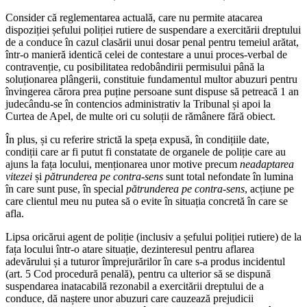
Consider că reglementarea actuală, care nu permite atacarea
dispoziției șefului poliției rutiere de suspendare a exercitării dreptului
de a conduce în cazul clasării unui dosar penal pentru temeiul arătat,
într-o manieră identică celei de contestare a unui proces-verbal de
contravenție, cu posibilitatea redobândirii permisului până la
soluționarea plângerii, constituie fundamentul multor abuzuri pentru
învingerea cărora prea puține persoane sunt dispuse să petreacă 1 an
judecându-se în contencios administrativ la Tribunal și apoi la
Curtea de Apel, de multe ori cu soluții de rămânere fără obiect.
În plus, și cu referire strictă la speța expusă, în condițiile date,
condiții care ar fi putut fi constatate de organele de poliție care au
ajuns la fața locului, menționarea unor motive precum
neadaptarea
vitezei
și
pătrunderea pe contra-sens
sunt total nefondate în lumina
în care sunt puse, în special
pătrunderea pe contra-sens
, acțiune pe
care clientul meu nu putea să o evite în situația concretă în care se
afla.
Lipsa oricărui agent de poliție (inclusiv a șefului poliției rutiere) de la
fața locului într-o atare situație, dezinteresul pentru aflarea
adevărului și a tuturor împrejurărilor în care s-a produs incidentul
(art. 5 Cod procedură penală), pentru ca ulterior să se dispună
suspendarea inatacabilă rezonabil a exercitării dreptului de a
conduce, dă naștere unor abuzuri care cauzează prejudicii