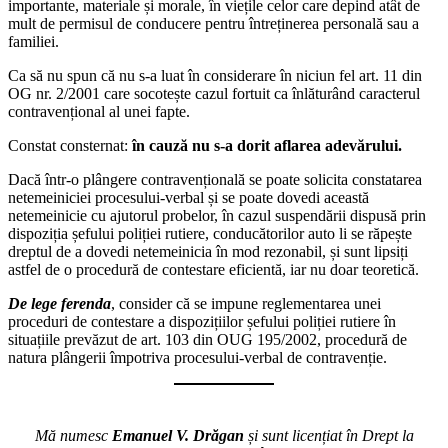
importante, materiale și morale, în viețile celor care depind atât de
mult de permisul de conducere pentru întreținerea personală sau a
familiei.
Ca să nu spun că nu s-a luat în considerare în niciun fel art. 11 din
OG nr. 2/2001 care socotește cazul fortuit ca înlăturând caracterul
contravențional al unei fapte.
Constat consternat:
în cauză nu s-a dorit aflarea adevărului.
Dacă într-o plângere contravențională se poate solicita constatarea
netemeiniciei procesului-verbal și se poate dovedi această
netemeinicie cu ajutorul probelor, în cazul suspendării dispusă prin
dispoziția șefului poliției rutiere, conducătorilor auto li se răpește
dreptul de a dovedi netemeinicia în mod rezonabil, și sunt lipsiți
astfel de o procedură de contestare eficientă, iar nu doar teoretică.
De lege ferenda
, consider că se impune reglementarea unei
proceduri de contestare a dispozițiilor șefului poliției rutiere în
situațiile prevăzut de art. 103 din OUG 195/2002, procedură de
natura plângerii împotriva procesului-verbal de contravenție.
Mă numesc
Emanuel V. Drăgan
și sunt licențiat în Drept la