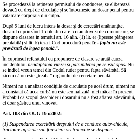
Se procedează la reținerea permisului de conducere, se eliberează
dovadă cu drept de circulație și se întocmește un dosar penal pentru
vătămare corporală din culpă.
După 5 luni de lucru intens la dosar și de cercetări amănunțite,
dosarul cuprinzând 15 file din care 5 erau dovezi de comunicare, se
dispune clasarea în temeiul art. 16 alin. (1) lit. e) (lipsește plângerea
prealabilă) și lit. b) teza I Cod procedură penală:
„fapta nu este
prevăzută de legea penală.”.
În cuprinsul referatului cu propunere de clasare se arată cauza
incidentului:
neadaptarea vitezei
și
pătrunderea pe sensul opus
. Nu
se indică vreun temei din Codul rutier pentru fapta săvârșită. Să
zicem că nu este „treaba” organului de cercetare penală.
Nimeni nu a analizat condițiile de circulație pe acel drum, nimeni nu
a constatat că acea curbă nu este semnalizată, nici măcar în prezent.
Probabil că scopul deschiderii dosarului nu a fost aflarea adevărului,
ci doar găsirea unui vinovat.
Art. 103 din OUG 195/2002:
(1) Suspendarea exercitării dreptului de a conduce autovehicule,
tractoare agricole sau forestiere ori tramvaie se dispune: