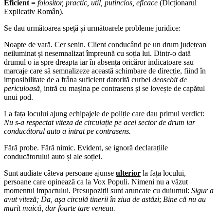
Eficient =
folositor, practic, util, putincios, eficace
(Dicționarul
Explicativ Român).
Se dau următoarea speță și următoarele probleme juridice:
Noapte de vară. Cer senin. Client conducând pe un drum județean
neiluminat și nesemnalizat împreună cu soția lui. Dintr-o dată
drumul o ia spre dreapta iar în absența oricăror indicatoare sau
marcaje care să semnalizeze această schimbare de direcție, fiind în
imposibilitate de a frâna suficient datorită curbei
deosebit de
periculoasă,
intră cu mașina pe contrasens și se lovește de capătul
unui pod.
La fața locului ajung echipajele de poliție care dau primul verdict:
Nu s-a respectat viteza de circulație pe acel sector de drum iar
conducătorul auto a intrat pe contrasens.
Fără probe. Fără nimic. Evident, se ignoră declarațiile
conducătorului auto și ale soției.
Sunt audiate câteva persoane ajunse
ulterior
la fața locului,
persoane care opinează ca la Vox Populi. Nimeni nu a văzut
momentul impactului. Presupoziții sunt aruncate cu duiumul:
Sigur a
avut viteză
;
Da, așa circulă tinerii în ziua de astăzi
;
Bine că nu au
murit maică, dar foarte tare veneau.