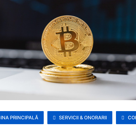
INA PRINCIPALĂ
SERVICII & ONORARII
CO