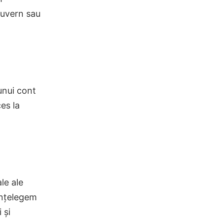
guvern sau
unui cont
ces la
le ale
înțelegem
 și