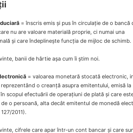
ii
duciară
= înscris emis și pus în circulație de o bancă 
are nu are valoare materială proprie, ci numai una
ală și care îndeplinește funcția de mijloc de schimb.
vinte, banii de hârtie așa cum îi știm noi.
lectronică
= valoarea monetară stocată electronic, in
reprezentând o creanță asupra emitentului, emisă la 
 în scopul efectuării de operațiuni de plată și care est
 de o persoană, alta decât emitentul de monedă elec
 127/2011).
vinte, cifrele care apar într-un cont bancar și care su