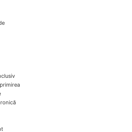
de
clusiv
primirea
e
tronică
nt