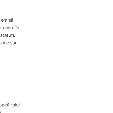
e emisă
nu este în
statutul
izice sau
oacă rolul
m