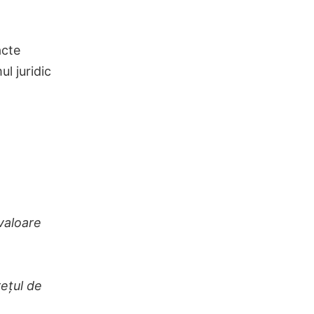
acte
ul juridic
 valoare
rețul de