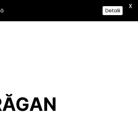
X
ză
Detalii
DRĂGAN