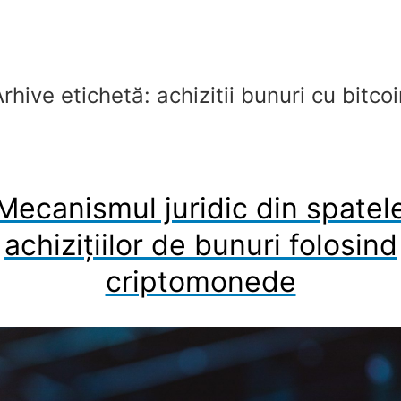
Arhive etichetă:
achizitii bunuri cu bitco
Mecanismul juridic din spatel
achizițiilor de bunuri folosind
criptomonede