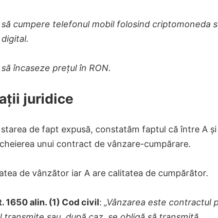
 să cumpere telefonul mobil folosind criptomoneda s
digital.
 să încaseze prețul în RON.
ații juridice
starea de fapt expusă, constatăm faptul că între A și
ncheierea unui contract de vânzare-cumpărare.
tatea de vânzător iar A are calitatea de cumpărător.
t. 1650 alin. (1) Cod civil
:
„Vânzarea este contractul p
 transmite sau, după caz, se obligă să transmită