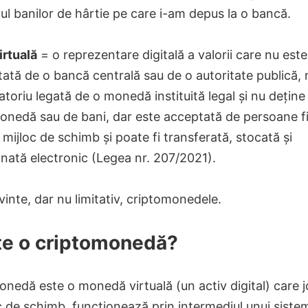
ul banilor de hârtie pe care i-am depus la o bancă.
rtuală
= o reprezentare digitală a valorii care nu est
ată de o bancă centrală sau de o autoritate publică, 
toriu legată de o monedă instituită legal și nu deține 
monedă sau de bani, dar este acceptată de persoane f
a mijloc de schimb și poate fi transferată, stocată și
nată electronic (Legea nr. 207/2021).
vinte, dar nu limitativ, criptomonedele.
te o criptomonedă?
nedă este o monedă virtuală (un activ digital) care j
c de schimb, funcționează prin intermediul unui siste