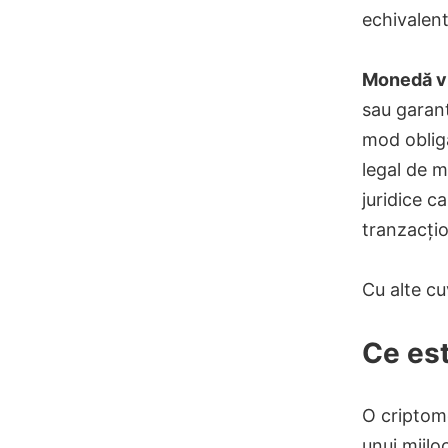
echivalent
Monedă vi
sau garant
mod obliga
legal de 
juridice c
tranzacțio
Cu alte cu
Ce es
O criptomo
unui mijlo