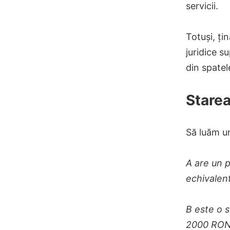
servicii.
Totuși, ți
juridice s
din spatel
Starea
Să luăm u
A are un p
echivalen
B este o s
2000 RON