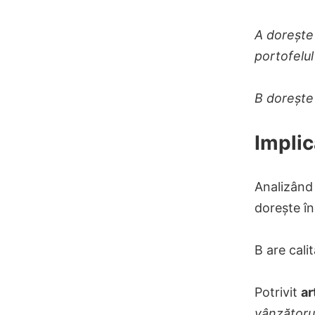
A dorește
portofelul 
B dorește
Implic
Analizând 
dorește î
B are cali
Potrivit
ar
vânzătorul