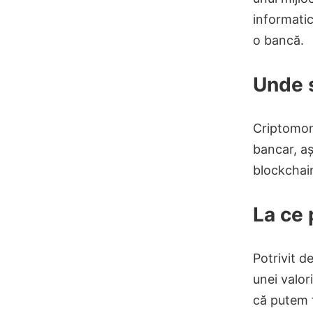
informatic
o bancă.
Unde 
Criptomone
bancar, aș
blockchai
La ce
Potrivit d
unei valor
că putem f