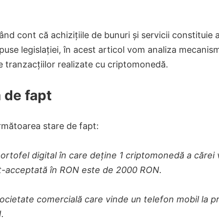
nând cont că achizițiile de bunuri și servicii constituie 
upuse legislației, în acest articol vom analiza mecanism
e tranzacțiilor realizate cu criptomonedă.
 de fapt
rmătoarea stare de fapt:
ortofel digital în care deține 1 criptomonedă a cărei
t-acceptată în RON este de 2000 RON.
ocietate comercială care vinde un telefon mobil la p
.