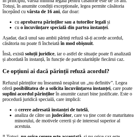
În principiu, vârsta minimă legală pentru căsătorie este de 18 ani.
Totuși, în anumite condiții excepționale, legea permite căsătoria
începând cu
vârsta de 16 ani
, dar doar:
cu
aprobarea părinților sau a tutorilor legali
și
cu
o încuviințare specială din partea instanței
.
Așadar, dacă unul sau ambii părinți refuză să-ți acorde acordul,
căsătoria nu poate fi încheiată
în mod obișnuit
.
Însă, există
soluții juridice
, iar o astfel de situație poate fi analizată
și abordată în instanță, în funcție de particularitățile fiecărui caz.
Ce opțiuni ai dacă părinții refuză acordul?
Refuzul părinților nu înseamnă neapărat un „nu definitiv”. Legea
oferă
posibilitatea de a solicita încuviințarea instanței
, care poate
suplini acordul părinților
în anumite cazuri bine justificate. Este o
procedură juridică specială, care implică:
o
cerere adresată instanței de tutelă
,
analiza de către un
judecător
, care va ține cont de maturitatea
minorului, de motivele cererii și de interesul superior al
acestuia.
‼️ Totuși,
nu orice cerere este acceptată
, și nu orice caz este