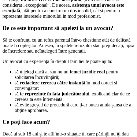
considerat „excepțional”. De aceea,
asistența unui avocat este
esențială
, atât pentru a construi un dosar solid, cât și pentru a
reprezenta interesele minorului în mod profesionist.
De ce este important să apelezi la un avocat?
Să te confrunți cu un refuz parental într-o chestiune atât de delicată
poate fi copleșitor. Adesea, în spatele refuzului stau prejudecăți, lipsa
de încredere sau neînțelegeri între generații.
Un avocat cu experiență în dreptul familiei te poate ajuta:
să înțelegi dacă ai sau nu un
temei juridic real
pentru
solicitarea încuviințării;
să
redacteze cererea către instanță
în mod corect și
convingător;
să
te reprezinte în fața judecătorului
, explicând clar de ce
cererea ta este întemeiată;
să evite greșeli de procedură care ți-ar putea anula șansa de a
obține aprobarea.
Ce poți face acum?
Dacă ai sub 18 ani și te afli într-o situație în care părinții nu îți dau