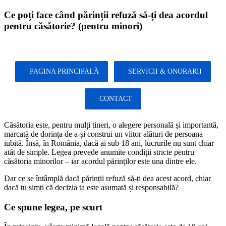
Oferim consultanță juridică online în
Sari
Ce poți face când părinții refuză să-ți dea acordul
Detalii
limba română și în limba engleză
la
pentru căsătorie? (pentru minori)
conținut
PAGINA PRINCIPALĂ
SERVICII & ONORARII
CONTACT
Căsătoria este, pentru mulți tineri, o alegere personală și importantă,
marcată de dorința de a-și construi un viitor alături de persoana
iubită. Însă, în România, dacă ai sub 18 ani, lucrurile nu sunt chiar
atât de simple. Legea prevede anumite condiții stricte pentru
căsătoria minorilor – iar acordul părinților este una dintre ele.
Dar ce se întâmplă dacă părinții refuză să-ți dea acest acord, chiar
dacă tu simți că decizia ta este asumată și responsabilă?
Ce spune legea, pe scurt