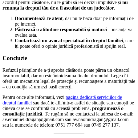
acordul pentru căsătorie, nu te grăbi să iei decizii impulsive și
nu
renunța la dreptul tău de a fi ascultat de un judecător
.
Documentează-te atent
, dar nu te baza doar pe informații de
pe internet.
Păstrează o atitudine responsabilă și matură
– instanța va
evalua asta.
Contactează un avocat specializat în dreptul familiei
, care
îți poate oferi o opinie juridică profesionistă și sprijin real.
Concluzie
Refuzul părinților de a-ți aproba căsătoria poate părea un obstacol
insurmontabil, dar nu este întotdeauna finalul drumului. Legea îți
oferă un mecanism legal de protecție și recunoaștere a maturității tale
– cu condiția să urmezi pașii corecți.
Pentru orice alte informații, vezi
pagina dedicată serviciilor de
dreptul familiei
sau dacă te afli într-o astfel de situație sau cunoști pe
cineva care se confruntă cu această problemă,
programează o
consultație juridică
. Te rugăm să ne contactezi la adresa de e-mail:
av.emanuel.dragan@gmail.com sau av.naomidragan@gmail.com
sau la numerele de telefon: 0751 777 664 sau 0749 277 137.