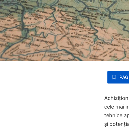
PAG
Achizițion
cele mai i
tehnice ap
și potenți