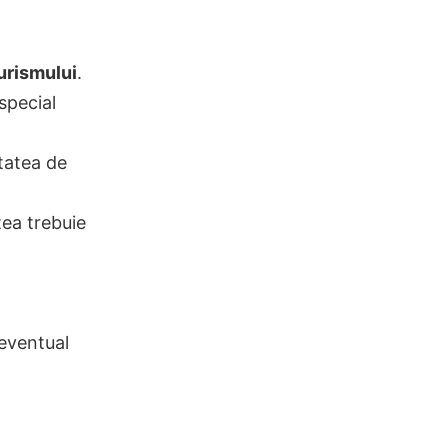
urismului
.
 special
itatea de
tea trebuie
 eventual