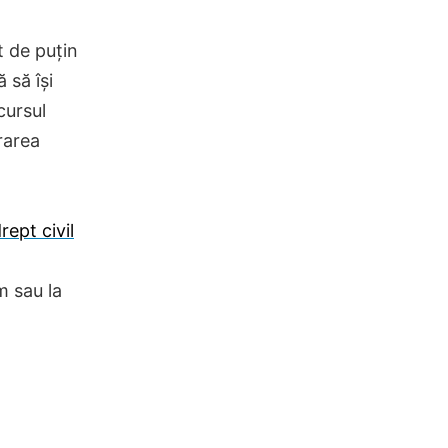
t de puțin
 să își
cursul
rarea
rept civil
 sau la