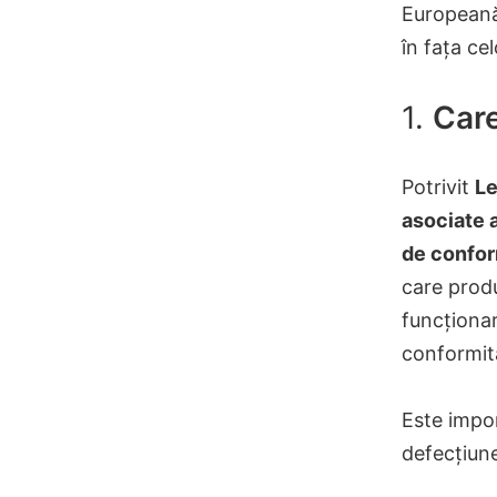
Europeană 
în fața ce
1.
Care
Potrivit
Le
asociate 
de confor
care prod
funcționa
conformi
Este impo
defecțiun