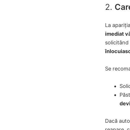
2.
Car
La apariți
imediat v
solicitând
înlocuiasc
Se recom
Soli
Păst
devi
Dacă auto
reapare, c