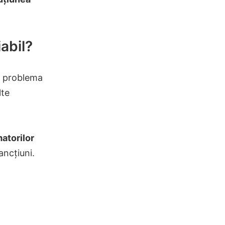
abil?
ri problema
lte
atorilor
ancțiuni.